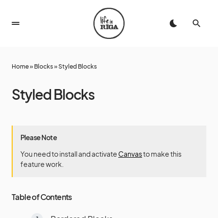
Home
»
Blocks
»
Styled Blocks
Styled Blocks
Please Note
You need to install and activate
Canvas
to make this
feature work.
Table of Contents