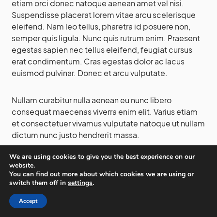
etiam orci donec natoque aenean amet vel nisi.
Suspendisse placerat lorem vitae arcu scelerisque
eleifend. Nam leo tellus, pharetra id posuere non,
semper quis ligula. Nunc quis rutrum enim. Praesent
egestas sapien nec tellus eleifend, feugiat cursus
erat condimentum. Cras egestas dolor ac lacus
euismod pulvinar. Donec et arcu vulputate.
Nullam curabitur nulla aenean eu nunc libero
consequat maecenas viverra enim elit. Varius etiam
et consectetuer vivamus vulputate natoque ut nullam
dictum nunc justo hendrerit massa.
We are using cookies to give you the best experience on our
Lorem ipsum dolor sit amet, consectetur adipiscing
website.
elit. Suspendisse pharetra arcu eu dui scelerisque
You can find out more about which cookies we are using or
switch them off in
settings
.
gravida. Cras fringilla gravida lectus a luctus. Nunc in
eros at lectus ultricies tempor. Nulla facilisi. Etiam id
Accept
imperdiet ante, eget fringilla purus. Maecenas