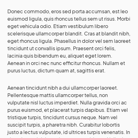
Donec commodo, eros sed porta accumsan, est leo
euismod ligula, quis rhoncus tellus sem ut risus. Morbi
eget vehicula odio. Etiam vestibulum libero
scelerisque ullamcorper blandit. Cras at blandit nibh,
eget rhoncus ligula. Phasellus in dolor vel sem laoreet
tincidunt ut convallis ipsum. Praesent orci felis,
lacinia quis bibendum eu, aliquet eget lorem.
Aenean in orci nec nunc efficitur rhoncus. Nullam et
purus luctus, dictum quam at, sagittis erat.
Aenean tincidunt nibh a dui ullamcorper laoreet.
Pellentesque mattis ullamcorper tellus, non
vulputate nisl luctus imperdiet. Nulla gravida orci ac
purus euismod, et placerat turpis dapibus. Etiam vel
tristique turpis, tincidunt cursus neque. Nam vel
suscipit turpis, a pharetra nibh. Curabitur lobortis
justo a lectus vulputate, id ultrices turpis venenatis. In